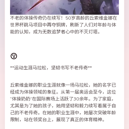
不老的体操传奇仍在续写！50岁高龄的丘索维金娜在
世界杯跳马项目中再夺铜牌，刷新了人们对年龄与体
能的认知，成为无数追梦者心中的不灭灯塔。
😗
**运动生涯马拉松，坚韧书写不老传奇**
丘索维金娜的职业生涯就像一场马拉松，她的名字已
经成为体操领域的象征。从第一届奥运会至今，这位
“体操奶奶”在国际赛场上活跃了30余年。为了家庭，
尤其是为了她的孩子，她用坚韧和毅力续写着属于自
己的不老传奇。在她的职业生涯中，她屡次突破年龄
限制，站在领奖台上，展现了真正的体育精神。