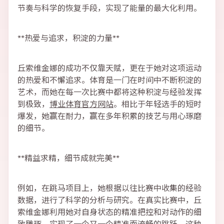
节奏与科学的恢复手段，实现了能量的最大化利用。
**热爱与追求，积淀的力量**
丘索维金娜的成功不仅靠天赋，更在于她对这项运动
的热爱和不懈追求。体育是一门在时间中不断积淀的
艺术，而她在每一次比赛中都将这种积淀与经验发挥
到极致，
博业体育官方网站
。相比于年轻选手的短时
爆发，她赢在耐力，赢在多年积累的技艺与用心琢磨
的细节。
**精益求精，细节成就完美**
例如，在跳马项目上，她根据以往比赛中收集的经验
数据，进行了科学的分析与研究。在真实比赛中，丘
索维金娜利用她对自身状态的精准把控和对动作的细