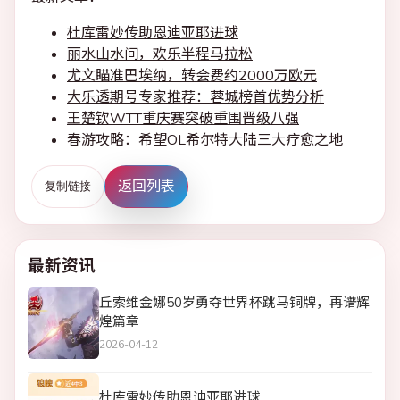
杜库雷妙传助恩迪亚耶进球
丽水山水间，欢乐半程马拉松
尤文瞄准巴埃纳，转会费约2000万欧元
大乐透期号专家推荐：蓉城榜首优势分析
王楚钦WTT重庆赛突破重围晋级八强
春游攻略：希望OL希尔特大陆三大疗愈之地
返回列表
复制链接
最新资讯
丘索维金娜50岁勇夺世界杯跳马铜牌，再谱辉
煌篇章
2026-04-12
杜库雷妙传助恩迪亚耶进球