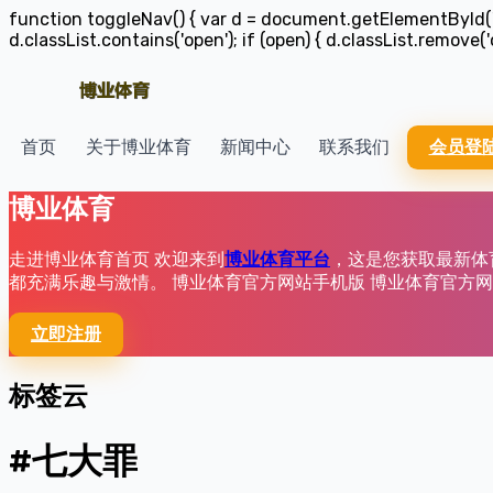
function toggleNav() { var d = document.getElementById('na
d.classList.contains('open'); if (open) { d.classList.remove('o
首页
关于博业体育
新闻中心
联系我们
会员登
博业体育
走进博业体育首页 欢迎来到
博业体育平台
，这是您获取最新体
都充满乐趣与激情。 博业体育官方网站手机版 博业体育官方
立即注册
标签云
#七大罪