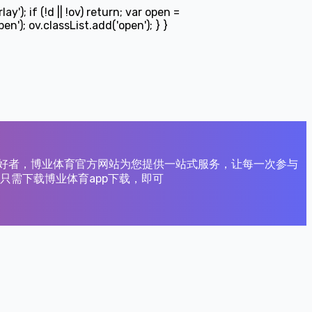
; if (!d || !ov) return; var open =
en'); ov.classList.add('open'); } }
好者，博业体育官方网站为您提供一站式服务，让每一次参与
只需下载博业体育app下载，即可