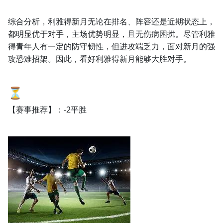
综合分析，利雅得新月无论在排名、阵容还是近期状态上，
都明显优于对手，主场优势明显，且无伤病困扰。尽管利雅
得青年人有一定的防守韧性，但进攻端乏力，面对新月的强
攻恐难招架。因此，看好利雅得新月能够大胜对手。
⏳
【赛事推荐】：-2平胜