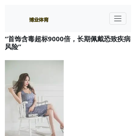
“首饰含毒超标9000倍，长期佩戴恐致疾病
风险”