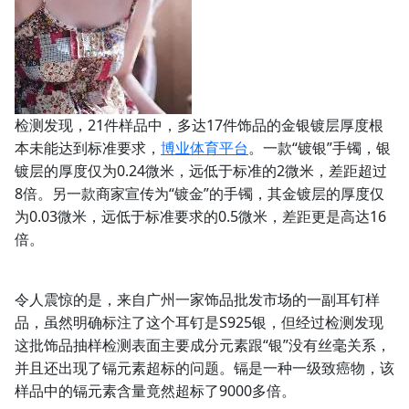
检测发现，21件样品中，多达17件饰品的金银镀层厚度根
本未能达到标准要求，
博业体育平台
。一款“镀银”手镯，银
镀层的厚度仅为0.24微米，远低于标准的2微米，差距超过
8倍。另一款商家宣传为“镀金”的手镯，其金镀层的厚度仅
为0.03微米，远低于标准要求的0.5微米，差距更是高达16
倍。
令人震惊的是，来自广州一家饰品批发市场的一副耳钉样
品，虽然明确标注了这个耳钉是S925银，但经过检测发现
这批饰品抽样检测表面主要成分元素跟“银”没有丝毫关系，
并且还出现了镉元素超标的问题。镉是一种一级致癌物，该
样品中的镉元素含量竟然超标了9000多倍。