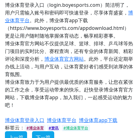
博业体育登录入口（login.boyesports.com）简洁明了，
用户只需输入账号和密码即可快速登录，尽享体育盛宴，
博
业体育平台
。此外，博业体育app下载
（https://www.boyesports.com/appdownload.html）
更是让用户随时随地掌握体育动态，畅享精彩赛事。
博业体育官方网站不仅提供足球、篮球、排球、乒乓球等热
门项目的实时比分、赛程查询，还有专业的体育新闻、精彩
评论和深度分析，
博业体育官方网站
。此外，平台还定期举
办线上活动，与用户互动，让体育爱好者们感受到浓厚的体
育氛围。
博业体育致力于为用户提供最优质的体育服务，让您在紧张
的工作之余，享受运动带来的快乐。赶快登录博业体育官方
网站，下载博业体育app，加入我们，一起感受运动的魅力
吧！
博业体育登录入口
博业体育平台
博业体育app下载
标签云：
#博业体育
#资讯
#博业体育平台
上一篇
下一篇