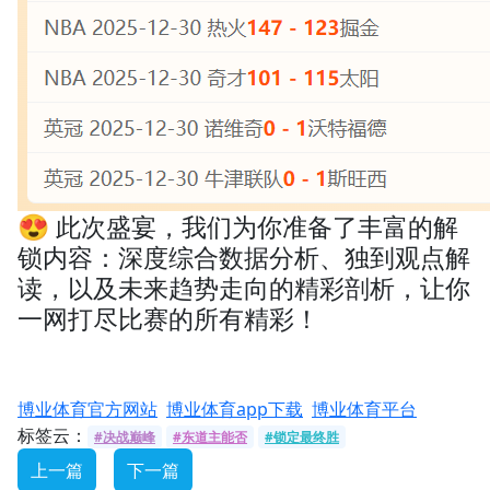
😍 此次盛宴，我们为你准备了丰富的解
锁内容：深度综合数据分析、独到观点解
读，以及未来趋势走向的精彩剖析，让你
一网打尽比赛的所有精彩！
博业体育官方网站
博业体育app下载
博业体育平台
标签云：
#决战巅峰
#东道主能否
#锁定最终胜
上一篇
下一篇