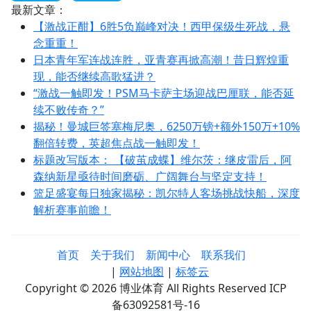
最新文章：
【激战正酣】6胜5负巅峰对决！西甲保级生死战，悬
念重重！
日本青年军连战连胜，亚青赛再掀高潮！昔日辉煌重
现，能否继续高歌猛进？
“激战一触即发！PSM马卡萨主场迎战巴厘联，能否延
续不败传奇？”
揭秘！曼城巨签塞梅尼奥，6250万镑+额外150万+10%
翻倍转费，英超焦点战一触即发！
标题改写版本： 【破茧成蝶】维尔茨：继皮雷后，阿
森纳新星亟待时间磨砺、广阔舞台与坚定支持！
篮足盛宴每日独家揭秘：凯尔特人客场挑战快船，深度
解析赛事前瞻！
首页
关于我们
新闻中心
联系我们
|
网站地图
|
标签云
Copyright © 2026 博业体育 All Rights Reserved ICP
备63092581号-16