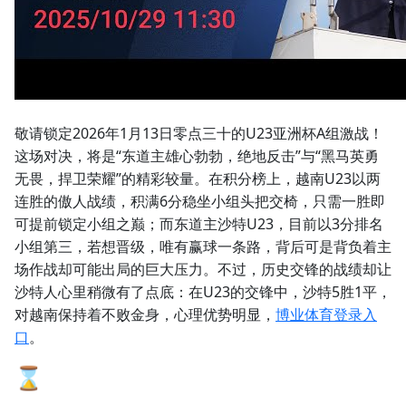
敬请锁定2026年1月13日零点三十的U23亚洲杯A组激战！
这场对决，将是“东道主雄心勃勃，绝地反击”与“黑马英勇
无畏，捍卫荣耀”的精彩较量。在积分榜上，越南U23以两
连胜的傲人战绩，积满6分稳坐小组头把交椅，只需一胜即
可提前锁定小组之巅；而东道主沙特U23，目前以3分排名
小组第三，若想晋级，唯有赢球一条路，背后可是背负着主
场作战却可能出局的巨大压力。不过，历史交锋的战绩却让
沙特人心里稍微有了点底：在U23的交锋中，沙特5胜1平，
对越南保持着不败金身，心理优势明显，
博业体育登录入
口
。
⌛