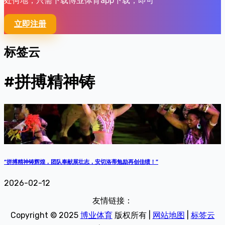
处何地，只需下载博业体育app下载，即可
立即注册
标签云
#拼搏精神铸
“拼搏精神铸辉煌，团队奉献展壮志，安切洛蒂勉励再创佳绩！”
2026-02-12
友情链接：
Copyright © 2025
博业体育
版权所有 |
网站地图
|
标签云