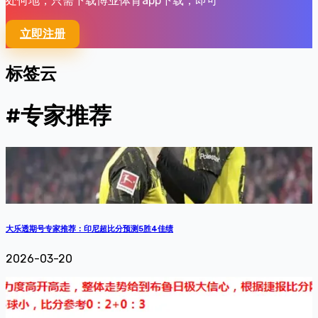
处何地，只需下载博业体育app下载，即可
立即注册
标签云
#专家推荐
大乐透期号专家推荐：印尼超比分预测5胜4佳绩
2026-03-20