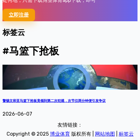
处何地，只需下载博业体育app下载，即可
立即注册
标签云
#马篮下抢板
警惕文班亚马篮下抢板竟领到第二次犯规，次节仅两分钟便引发争议
2026-06-07
友情链接：
Copyright © 2025
博业体育
版权所有 |
网站地图
|
标签云