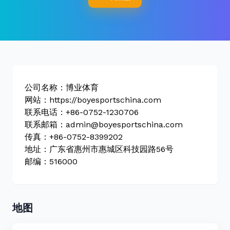
公司名称：博业体育
网站：https://boyesportschina.com
联系电话：+86-0752-1230706
联系邮箱：admin@boyesportschina.com
传真：+86-0752-8399202
地址：广东省惠州市惠城区科技园路56号
邮编：516000
地图