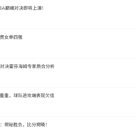
BA巅峰对决即将上演！
贯女单四强
牛对决霍芬海姆专家质合分析
重重，球队进攻端表现欠佳
：揭秘胜负，比分揭晓！