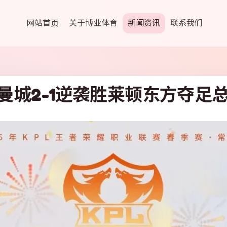
网站首页
关于博业体育
新闻资讯
联系我们
曼城2-1逆袭胜莱顿东方夺足