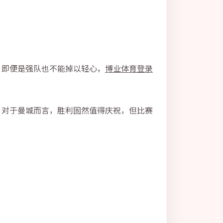
，即便是强队也不能掉以轻心，
博业体育登录
。对于曼城而言，胜利固然值得庆祝，但比赛