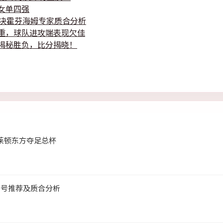
女单四强
对决霍芬海姆专家质合分析
重，球队进攻端表现欠佳
揭秘胜负，比分揭晓！
莱顿东方夺足总杯
期号推荐及质合分析