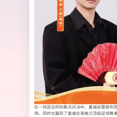
在一场足总杯的焦点对决中，曼城依靠德布劳
用，同时也展现了曼城在英格兰顶级足球赛