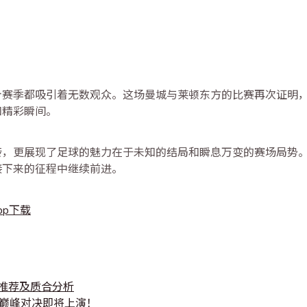
个赛季都吸引着无数观众。这场曼城与莱顿东方的比赛再次证明
和精彩瞬间。
转，更展现了足球的魅力在于未知的结局和瞬息万变的赛场局势
接下来的征程中继续前进。
pp下载
号推荐及质合分析
A巅峰对决即将上演！