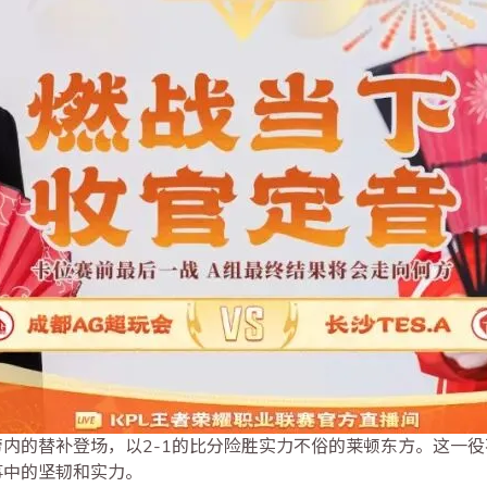
内的替补登场，以2-1的比分险胜实力不俗的莱顿东方。这一
事中的坚韧和实力。