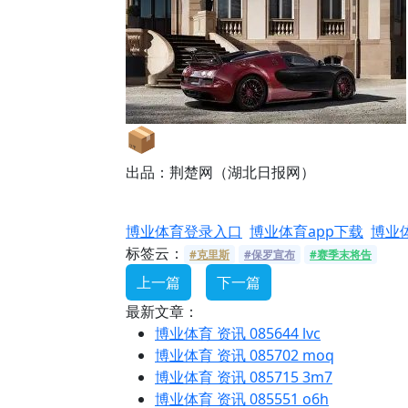
📦
出品：荆楚网（湖北日报网）
博业体育登录入口
博业体育app下载
博业
标签云：
#克里斯
#保罗宣布
#赛季末将告
上一篇
下一篇
最新文章：
博业体育 资讯 085644 lvc
博业体育 资讯 085702 moq
博业体育 资讯 085715 3m7
博业体育 资讯 085551 o6h