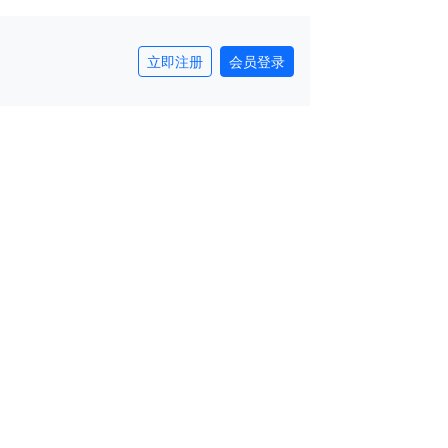
立即注册
会员登录