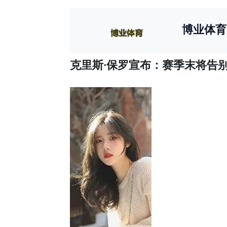
博业体育
克里斯·保罗宣布：赛季末将告别