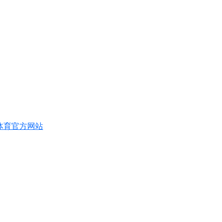
体育官方网站