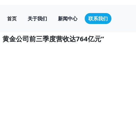
首页
关于我们
新闻中心
联系我们
黄金公司前三季度营收达764亿元”