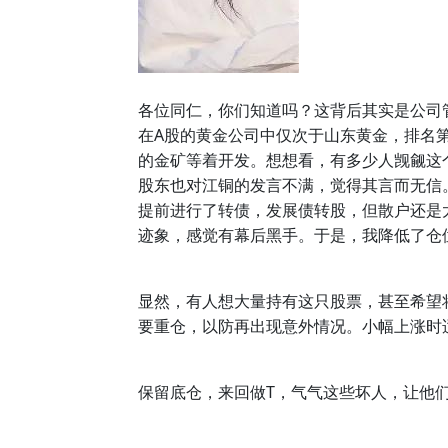
各位同仁，你们知道吗？这背后其实是公司管
在A股的黄金公司中仅次于山东黄金，排名
的金矿等着开发。想想看，有多少人觊觎这
股东也对江铜的发言不满，觉得其言而无信
提前进行了转债，发展债转股，但散户还是
迹象，感觉有幕后黑手。于是，我降低了仓
显然，有人想大量持有这只股票，甚至希望
要重仓，以防再出现意外情况。小幅上涨时
保留底仓，来回做T，气气这些坏人，让他