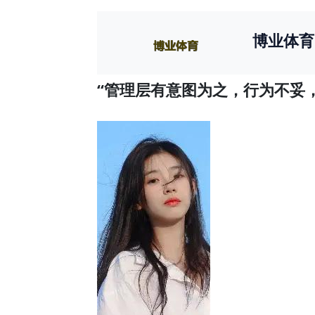
博业体育
“管理层有意图为之，行为不妥，