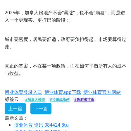
2025年，加拿大房地产不会“暴涨”，也不会“崩盘”，而是进
入一个更现实、更拧巴的阶段：
城市要密度，居民要舒适，政府要负担得起，市场要算得过
账。
真正的答案，不在某一项政策，而在如何平衡所有人的成本
与收益。
博业体育登录入口
博业体育app下载
博业体育官方网站
标签云：
#加拿大楼市
#拉锯战激烈
#政府求可负
上一篇
下一篇
最新文章：
博业体育 资讯 084424 8tu