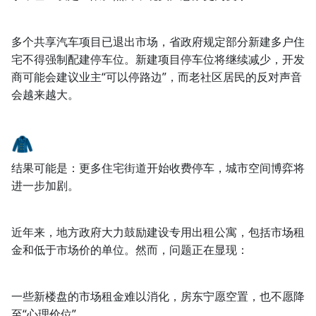
多个共享汽车项目已退出市场，省政府规定部分新建多户住
宅不得强制配建停车位。新建项目停车位将继续减少，开发
商可能会建议业主“可以停路边”，而老社区居民的反对声音
会越来越大。
🧥
结果可能是：更多住宅街道开始收费停车，城市空间博弈将
进一步加剧。
近年来，地方政府大力鼓励建设专用出租公寓，包括市场租
金和低于市场价的单位。然而，问题正在显现：
一些新楼盘的市场租金难以消化，房东宁愿空置，也不愿降
至“心理价位”。