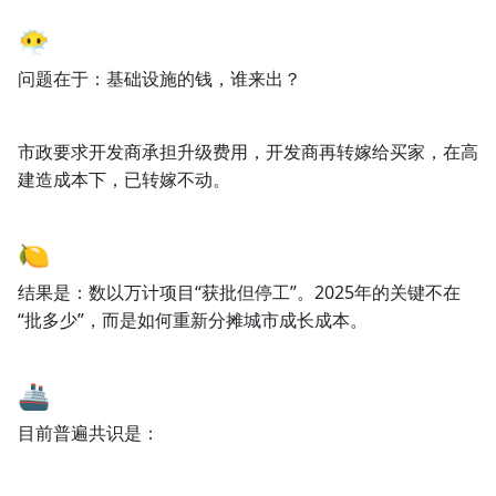
😶‍🌫️
问题在于：基础设施的钱，谁来出？
市政要求开发商承担升级费用，开发商再转嫁给买家，在高
建造成本下，已转嫁不动。
🍋
结果是：数以万计项目“获批但停工”。2025年的关键不在
“批多少”，而是如何重新分摊城市成长成本。
🚢
目前普遍共识是：