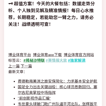
🗝️ 超值方案！今天的大餐包括：数据走势分
析、个人独到见解及精准情报！每日心水推
荐，长期稳定，若能助您一臂之力，请务必
关注！战绩透明可查！
博业体育平台
博业体育app下载
博业体育官方网站
标签云：
#揭秘沙特联
#赛情报大放
#独家解读
上一篇
下一篇
最新文章：
费德勒南美洲之旅安保简化：力求基本安全护航
国足全力出击关键战役：核心球员悉数回归，塞
尔吉尼奥掌控中场指挥
“前创影视作品汇编”
韦世豪头球破门助广州队逼平河北队，张辉扳平