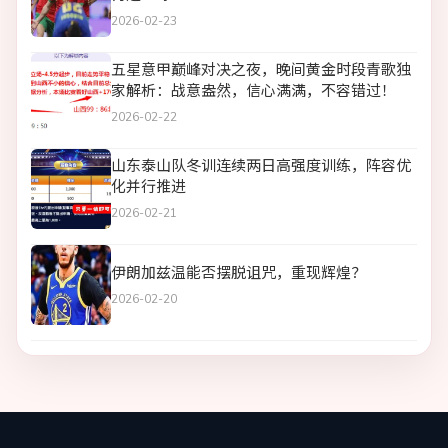
2026-02-23
五星意甲巅峰对决之夜，晚间黄金时段青歌独
家解析：战意盎然，信心满满，不容错过！
2026-02-22
山东泰山队冬训连续两日高强度训练，阵容优
化并行推进
2026-02-21
伊朗加兹温能否摆脱诅咒，重现辉煌？
2026-02-20