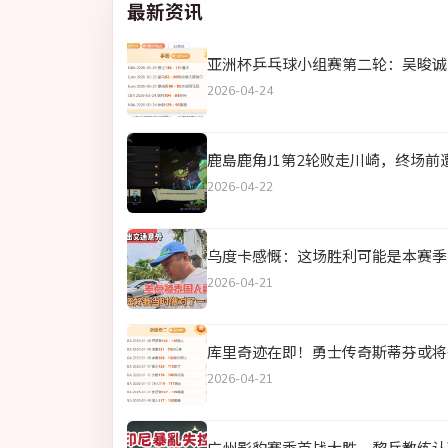
最新资讯
亚洲杯乒乓球小组赛第二轮：吴晙诚
2026-04-24
鹿島鹿角J1第2轮败走川崎，终场前
2026-04-22
乌度卡感慨：这场胜利可能是本赛季
2026-04-21
库里奇迹在即！勇士传奇斯蒂芬或将
2026-04-21