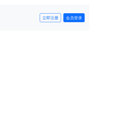
立即注册
会员登录