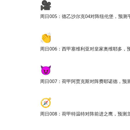
🎥
周日005：德乙沙尔克04对阵纽伦堡，预测
👏
周日006：西甲塞维利亚对皇家奥维耶多，预
😈
周日007：荷甲阿贾克斯对阵费耶诺德，预测
🧭
周日008：荷甲特温特对阵前进之鹰，预测主