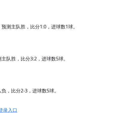
预测主队胜，比分1:0，进球数1球。
主队胜，比分3:2，进球数5球。
负，比分2-3，进球数5球。
登录入口