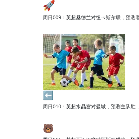
🚀
周日009：英超桑德兰对纽卡斯尔联，预测客
⬅️
周日010：英超水晶宫对曼城，预测主队胜，
🐻