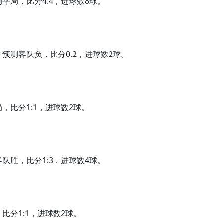
平局，比分4:4，进球数8球。
预测客队负，比分0.2，进球数2球。
，比分1:1，进球数2球。
队胜，比分1:3，进球数4球。
比分1:1，进球数2球。